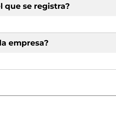
l que se registra?
 la empresa?