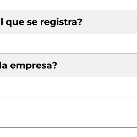
l que se registra?
 la empresa?