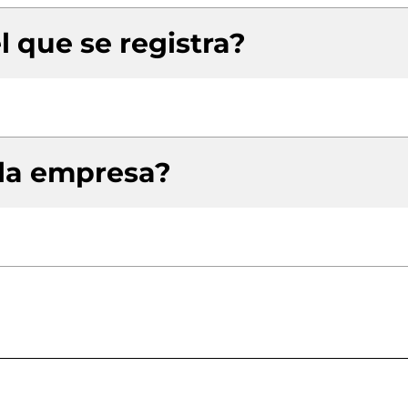
l que se registra?
 la empresa?