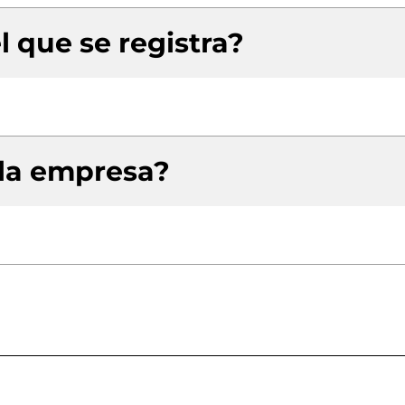
l que se registra?
 la empresa?