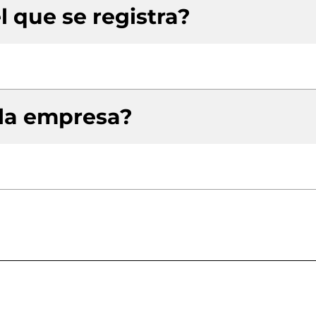
l que se registra?
 la empresa?