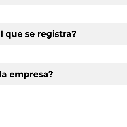
l que se registra?
 la empresa?