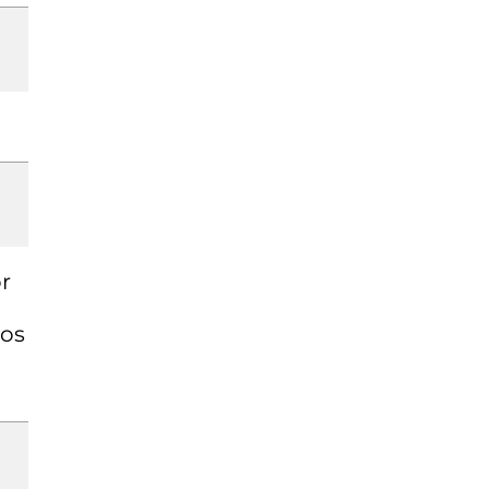
r
tos