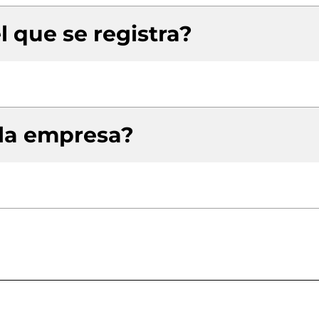
l que se registra?
 la empresa?