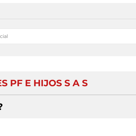
 PF E HIJOS S A S
?