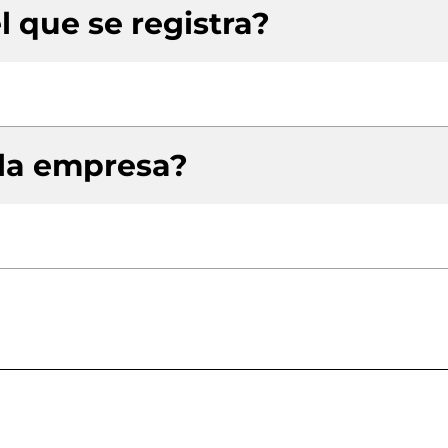
l que se registra?
 la empresa?