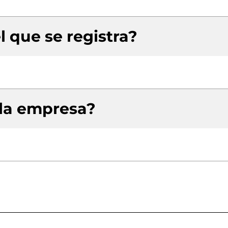
l que se registra?
 la empresa?