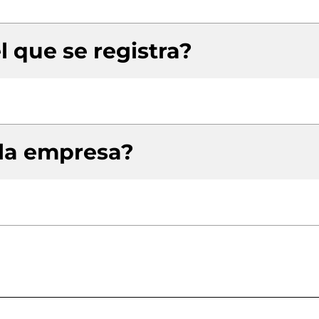
l que se registra?
 la empresa?