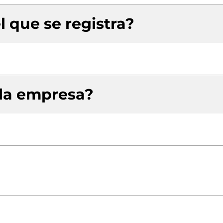
l que se registra?
 la empresa?