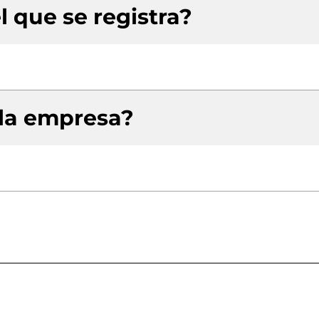
l que se registra?
 la empresa?