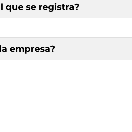
l que se registra?
 la empresa?