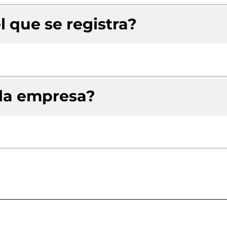
l que se registra?
 la empresa?