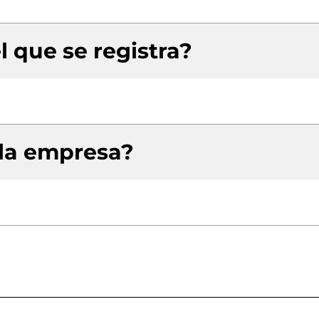
l que se registra?
 la empresa?