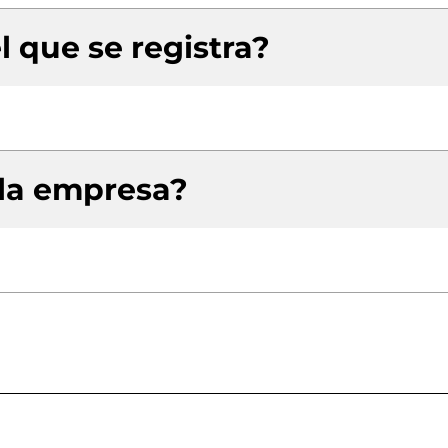
l que se registra?
 la empresa?