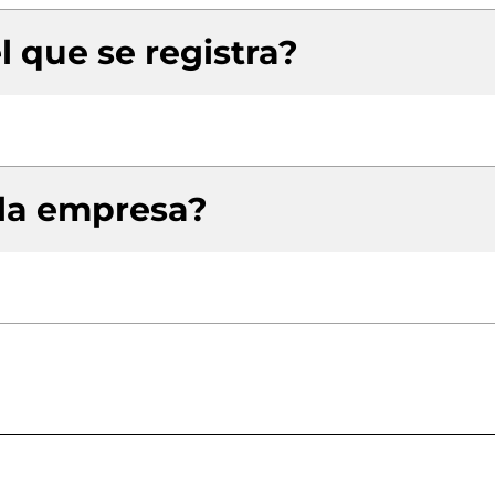
l que se registra?
 la empresa?