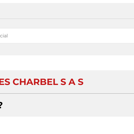
ES CHARBEL S A S
?