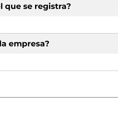
l que se registra?
 la empresa?