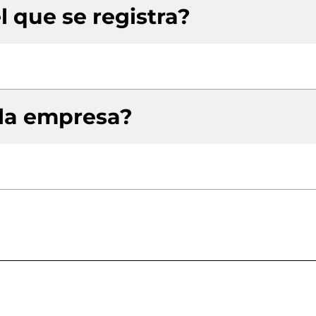
l que se registra?
 la empresa?