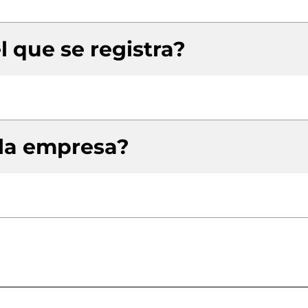
l que se registra?
 la empresa?