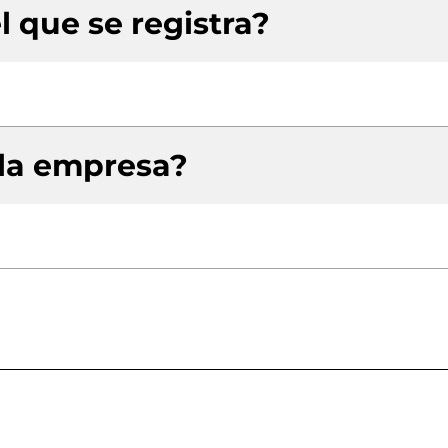
l que se registra?
 la empresa?