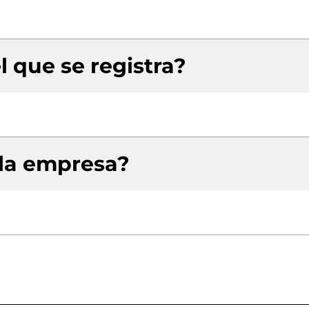
l que se registra?
 la empresa?