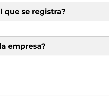
l que se registra?
 la empresa?