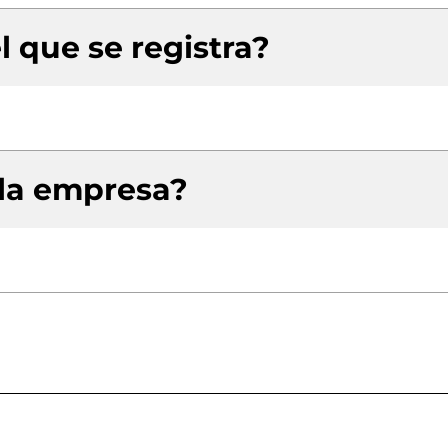
l que se registra?
 la empresa?