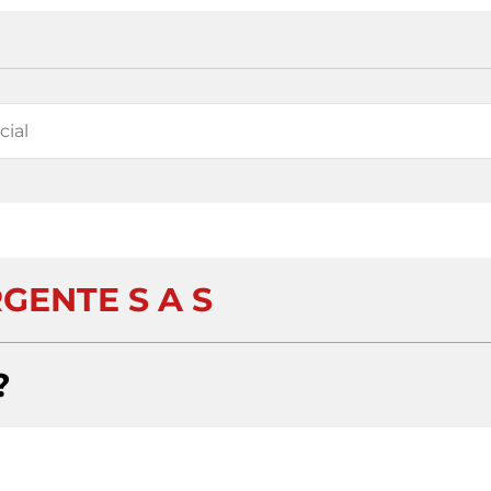
GENTE S A S
?