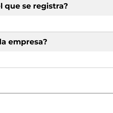
l que se registra?
 la empresa?