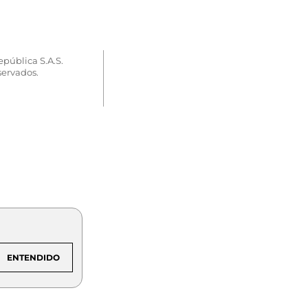
epública S.A.S.
servados.
ENTENDIDO