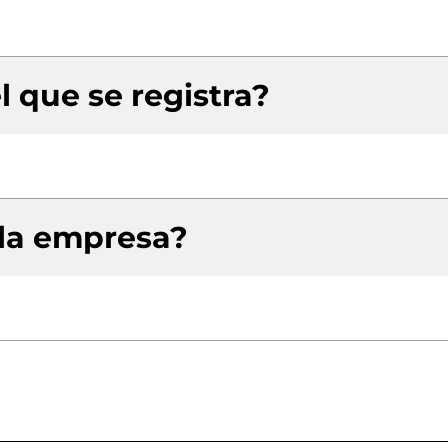
l que se registra?
 la empresa?