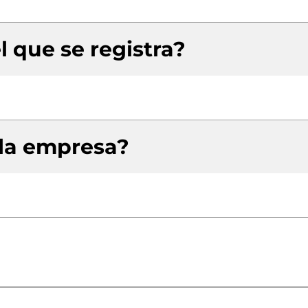
l que se registra?
 la empresa?