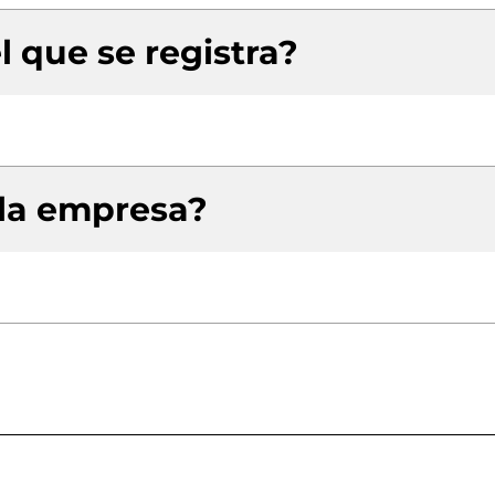
l que se registra?
 la empresa?