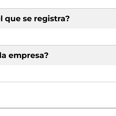
l que se registra?
 la empresa?