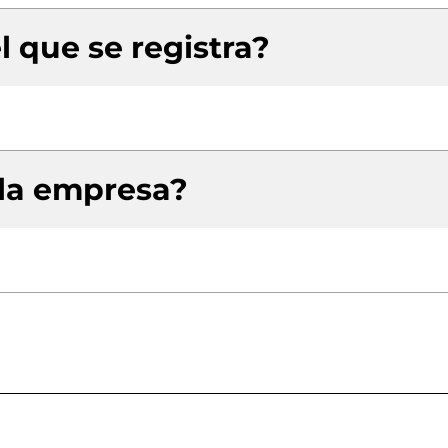
l que se registra?
 la empresa?