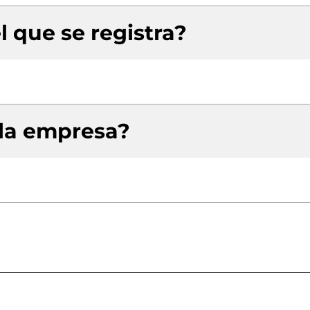
l que se registra?
 la empresa?