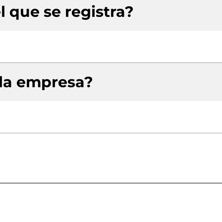
l que se registra?
 la empresa?