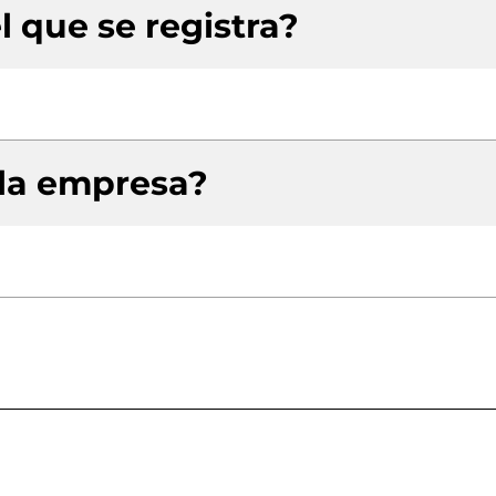
l que se registra?
 la empresa?