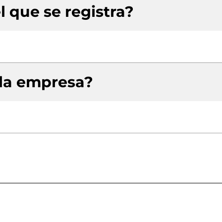
l que se registra?
 la empresa?