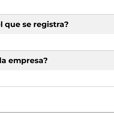
l que se registra?
 la empresa?