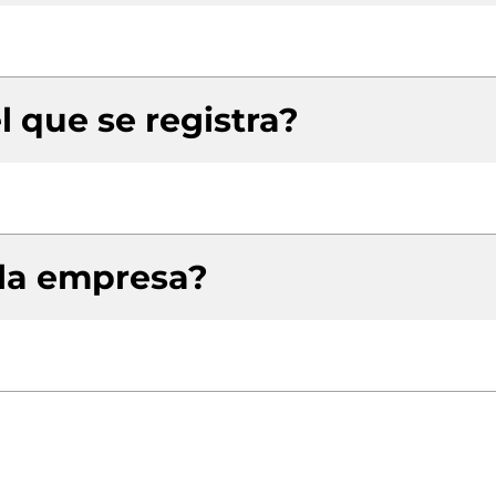
l que se registra?
 la empresa?