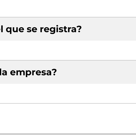
l que se registra?
 la empresa?