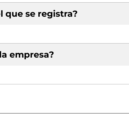
l que se registra?
 la empresa?