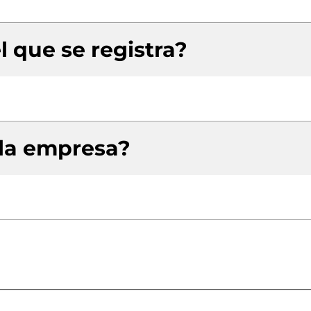
l que se registra?
 la empresa?