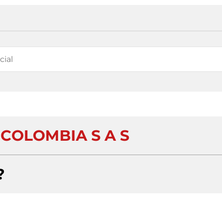
 COLOMBIA S A S
?