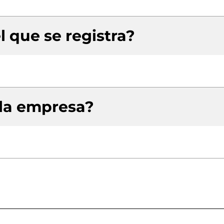
l que se registra?
 la empresa?