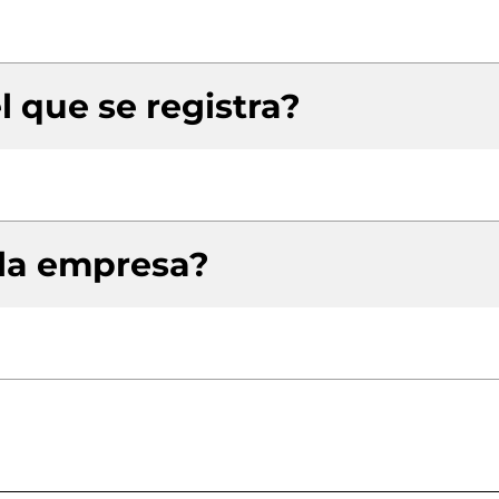
l que se registra?
 la empresa?