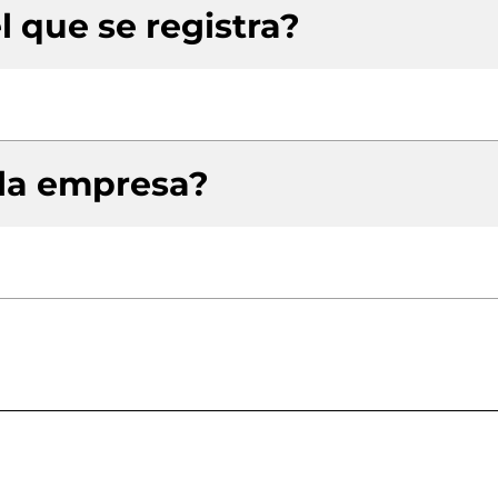
l que se registra?
 la empresa?