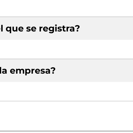
l que se registra?
 la empresa?