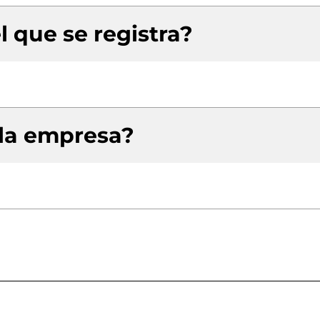
l que se registra?
 la empresa?