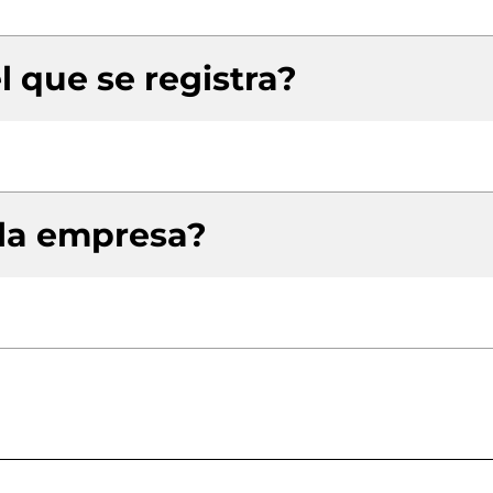
l que se registra?
 la empresa?