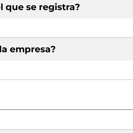
l que se registra?
 la empresa?