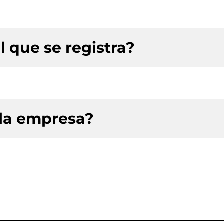
l que se registra?
 la empresa?