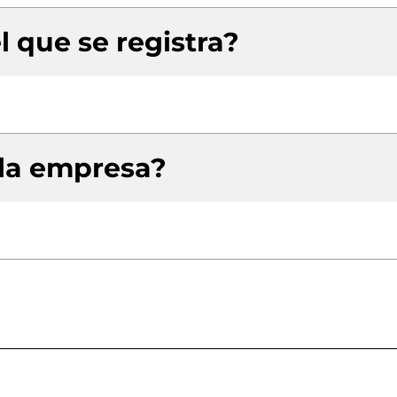
l que se registra?
 la empresa?