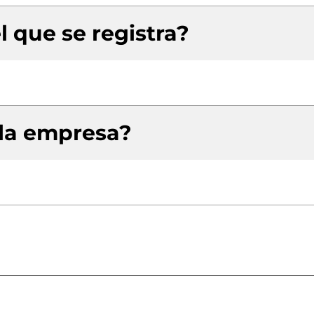
l que se registra?
 la empresa?