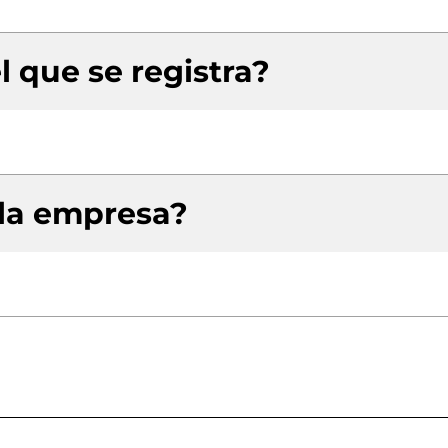
l que se registra?
 la empresa?